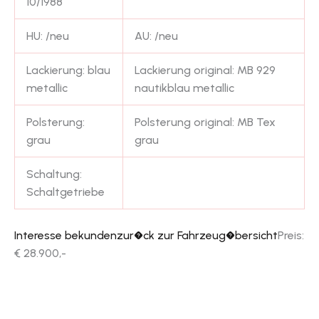
10/1988
HU: /neu
AU: /neu
Lackierung: blau
Lackierung original: MB 929
metallic
nautikblau metallic
Polsterung:
Polsterung original: MB Tex
grau
grau
Schaltung:
Schaltgetriebe
Interesse bekunden
zur�ck zur Fahrzeug�bersicht
Preis:
€ 28.900,-