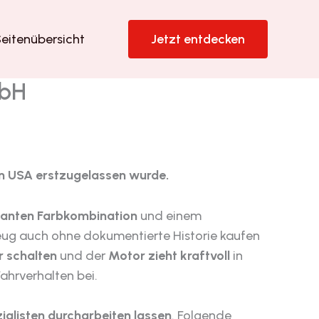
eitenübersicht
Jetzt entdecken
mbH
den USA erstzugelassen wurde.
ganten Farbkombination
und einem
eug auch ohne dokumentierte Historie kaufen
r schalten
und der
Motor zieht kraftvoll
in
ahrverhalten bei.
ialisten durcharbeiten lassen
. Folgende