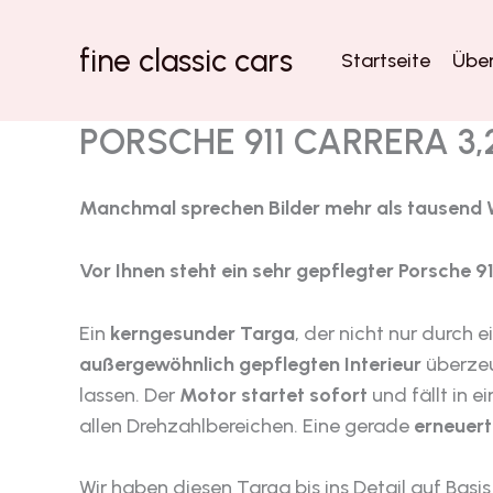
Zum
Inhalt
fine classic cars
Startseite
Über
springen
PORSCHE 911 CARRERA 3,2
Manchmal sprechen Bilder mehr als tausend 
Vor Ihnen steht ein sehr gepflegter Porsche 9
Ein
kerngesunder Targa
, der nicht nur durch 
außergewöhnlich gepflegten Interieur
überzeu
lassen. Der
Motor startet sofort
und fällt in e
allen Drehzahlbereichen. Eine gerade
erneuert
Wir haben diesen Targa bis ins Detail auf Bas