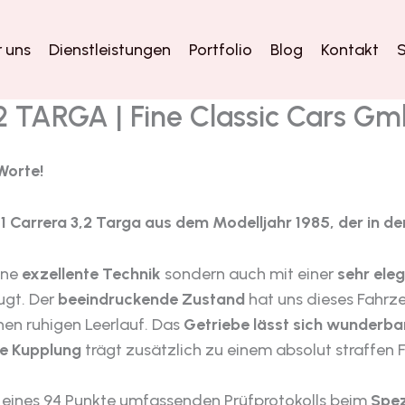
 uns
Dienstleistungen
Portfolio
Blog
Kontakt
S
 TARGA | Fine Classic Cars G
Worte!
11 Carrera 3,2 Targa aus dem Modelljahr 1985, der in 
eine
exzellente Technik
sondern auch mit einer
sehr ele
gt. Der
beeindruckende Zustand
hat uns dieses Fahrz
inen ruhigen Leerlauf. Das
Getriebe lässt sich wunderba
e Kupplung
trägt zusätzlich zu einem absolut straffen F
is eines 94 Punkte umfassenden Prüfprotokolls beim
Spez