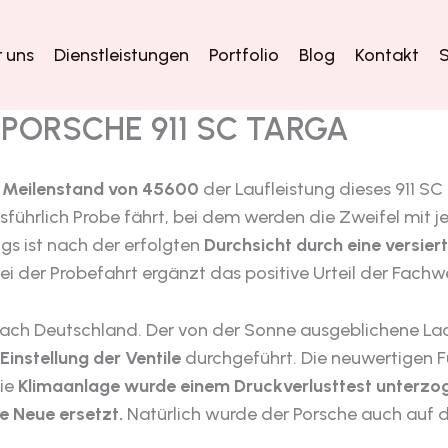
 uns
Dienstleistungen
Portfolio
Blog
Kontakt
S
– PORSCHE 911 SC TARGA
e
Meilenstand von 45600
der Laufleistung dieses 911 SC
führlich Probe fährt, bei dem werden die Zweifel mit j
s ist nach der erfolgten
Durchsicht durch eine versie
i der Probefahrt ergänzt das positive Urteil der Fachw
h Deutschland. Der von der Sonne ausgeblichene Lack
instellung der Ventile
durchgeführt. Die neuwertigen F
ie
Klimaanlage wurde einem Druckverlusttest unterzog
ne Neue ersetzt.
Natürlich wurde der Porsche auch auf 