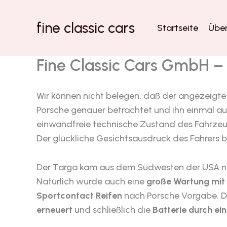
Zum
Inhalt
fine classic cars
Startseite
Über
springen
Fine Classic Cars GmbH 
Wir können nicht belegen, daß der angezeigt
Porsche genauer betrachtet und ihn einmal aus
einwandfreie technische Zustand des Fahrzeug
Der glückliche Gesichtsausdruck des Fahrers be
Der Targa kam aus dem Südwesten der USA nac
Natürlich wurde auch eine
große Wartung mit E
Sportcontact Reifen
nach Porsche Vorgabe. D
erneuert
und schließlich die
Batterie durch ei