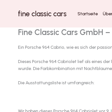
Zum
Inhalt
fine classic cars
Startseite
Über
springen
Fine Classic Cars GmbH –
Ein Porsche 964 Cabrio, wie es sich der pass
Dieses Porsche 964 Cabriolet lief als eines 
wurde. Die Farbkombination mit Nachtblaumet
Die Ausstattungsliste ist umfangreich:
Wir haben dieses Porsche 964 Cabriolet vor 9