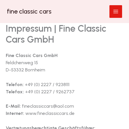
Zum
fine classic cars
Inhalt
springen
Impressum | Fine Classic
Cars GmbH
Fine Classic Cars GmbH
Feldchenweg 15
D-53332 Bornheim
Telefon:
+49 (0) 2227 / 9238111
Telefax:
+49 (0) 2227 / 9262737
E-Mail:
fineclassiccars@aol.com
Internet:
www.fineclassiccars.de
Vertretungsberechtigte Geschäftsführer: