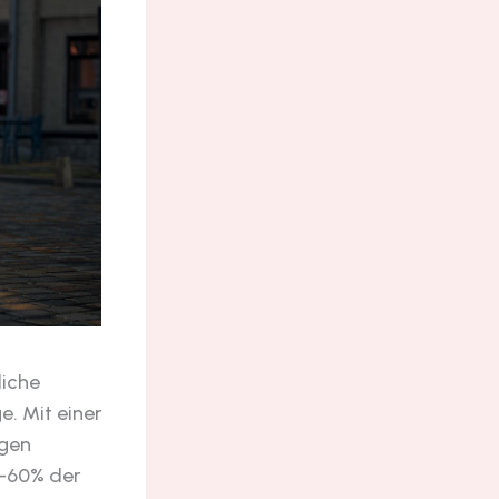
liche
e. Mit einer
igen
0-60% der