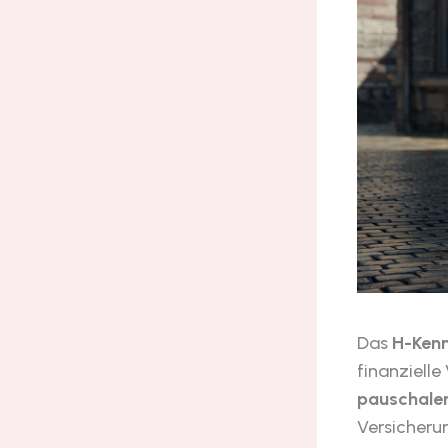
Das
H-Ken
finanzielle
pauschalen
Versicheru