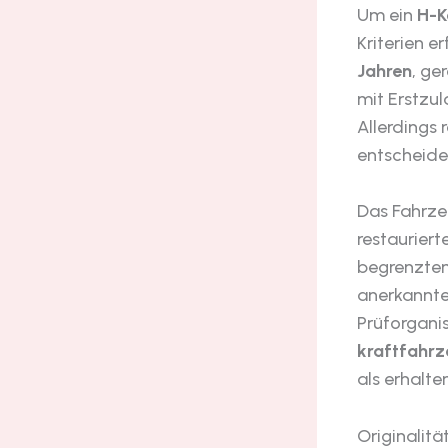
Um ein
H-K
Kriterien e
Jahren
, ge
mit Erstzul
Allerdings 
entscheide
Das Fahrze
restaurier
begrenztem
anerkannte
Prüforgani
kraftfahrz
als erhalte
Originalitä