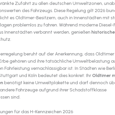
ränkte Zufahrt zu allen deutschen Umweltzonen, una
onswerten des Fahrzeugs. Diese Regelung gilt 2026 bu
icht es Oldtimer-Besitzern, auch in Innenstädten mit s
agen problemlos zu fahren. Während moderne Diesel-
aus Innenstädten verbannt werden, genießen
historisch
hutz.
erregelung beruht auf der Anerkennung, dass Oldtime
n Erbe gehören und ihre tatsächliche Umweltbelastung 
n Fahrleistung vernachlässigbar ist. In Städten wie Berli
tuttgart und Köln bedeutet dies konkret: Ihr
Oldtimer m
en
benötigt keine Umweltplakette und darf dennoch übe
 andere Fahrzeuge aufgrund ihrer Schadstoffklasse
ssen sind.
ungen für das H-Kennzeichen 2026