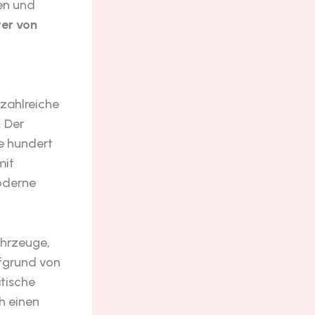
en und
ter von
zahlreiche
. Der
re hundert
mit
oderne
ahrzeuge,
grund von
tische
h einen