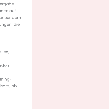
Vergabe.
hance auf
terieur dem
ungen, die
ilen,
erden
uning-
satz, ob