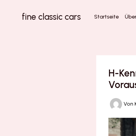
Zum
Inhalt
fine classic cars
Startseite
Über
springen
H-Kenn
Vorau
Von