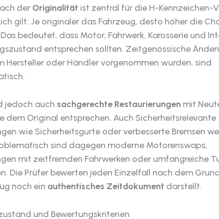
nach der
Originalität
ist zentral für die H-Kennzeichen-
ch gilt: Je originaler das Fahrzeug, desto höher die C
 Das bedeutet, dass Motor, Fahrwerk, Karosserie und In
ngszustand entsprechen sollten. Zeitgenössische Änder
im Hersteller oder Händler vorgenommen wurden, sind
tisch.
nd jedoch auch
sachgerechte Restaurierungen
mit Neute
se dem Original entsprechen. Auch Sicherheitsrelevante
gen wie Sicherheitsgurte oder verbesserte Bremsen w
 Problematisch sind dagegen moderne Motorenswaps,
ngen mit zeitfremden Fahrwerken oder umfangreiche T
 Die Prüfer bewerten jeden Einzelfall nach dem Grund
ug noch ein
authentisches Zeitdokument
darstellt.
zustand und Bewertungskriterien