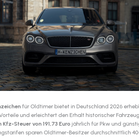
nzeichen
für Oldtimer bietet in Deutschland 2026 erheb
 Vorteile und erleichtert den Erhalt historischer Fahrzeug
 Kfz-Steuer von 191,73 Euro
jährlich für Pkw und günst
ngstarifen sparen Oldtimer-Besitzer durchschnittlich 4