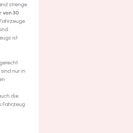
and strenge
r von 30
 Fahrzeuge
ind.
eugs ist
gerecht
ind nur in
en
auch die
s Fahrzeug