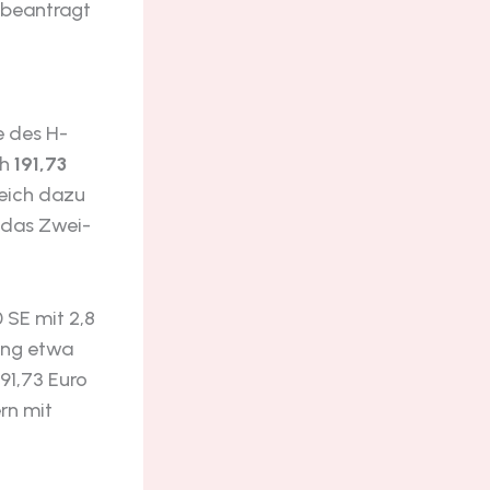
 beantragt
e des H-
ch
191,73
leich dazu
 das Zwei-
0 SE mit 2,8
ung etwa
191,73 Euro
ern mit