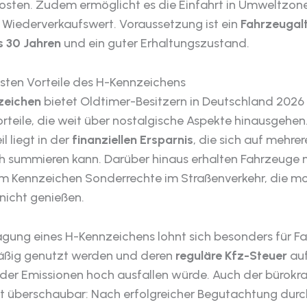
Kosten. Zudem ermöglicht es die Einfahrt in Umweltzon
 Wiederverkaufswert. Voraussetzung ist ein
Fahrzeugal
 30 Jahren
und ein guter Erhaltungszustand.
gsten Vorteile des H-Kennzeichens
zeichen
bietet Oldtimer-Besitzern in Deutschland 2026 
rteile, die weit über nostalgische Aspekte hinausgehen
l liegt in der
finanziellen Ersparnis
, die sich auf mehre
ich summieren kann. Darüber hinaus erhalten Fahrzeuge 
em Kennzeichen Sonderrechte im Straßenverkehr, die m
nicht genießen.
agung eines H-Kennzeichens lohnt sich besonders für F
äßig genutzt werden und deren
reguläre Kfz-Steuer
auf
er Emissionen hoch ausfallen würde. Auch der bürokra
t überschaubar: Nach erfolgreicher Begutachtung durc