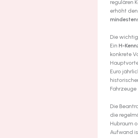
regulären 
erhöht den
mindestens
Die wichti
Ein
H-Kenn
konkrete Vo
Hauptvortei
Euro jährl
historisch
Fahrzeuge 
Die Beantr
die regelm
Hubraum od
Aufwand is