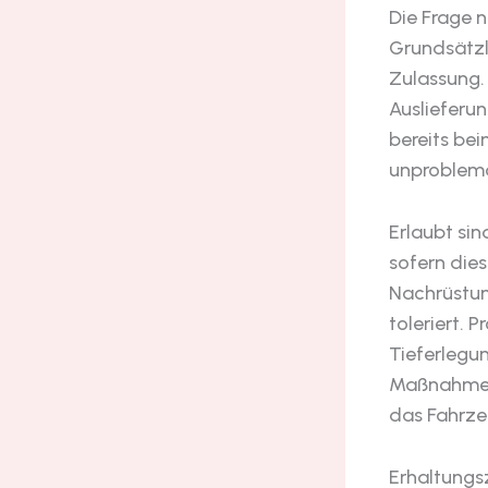
Die Frage 
Grundsätzli
Zulassung.
Auslieferu
bereits be
unproblema
Erlaubt si
sofern die
Nachrüstun
toleriert.
Tieferlegu
Maßnahmen.
das Fahrze
Erhaltungs