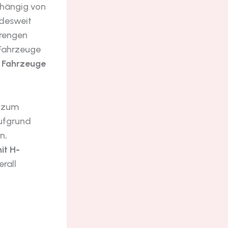
bhängig von
ndesweit
trengen
Fahrzeuge
e Fahrzeuge
r zum
aufgrund
n,
it H-
rall