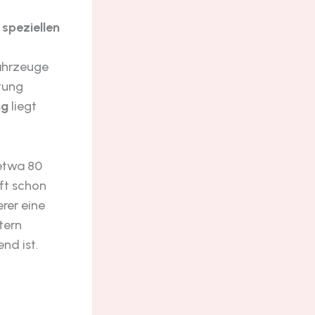
n
speziellen
Fahrzeuge
stung
ng
liegt
 etwa 80
oft schon
erer eine
tern
nd ist.