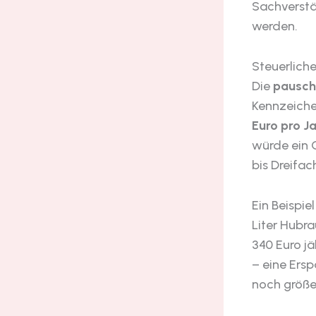
Sachverstä
werden.
Steuerlich
Die
pausch
Kennzeiche
Euro pro J
würde ein 
bis Dreifac
Ein Beispie
Liter Hubr
340 Euro jä
– eine Ersp
noch größe