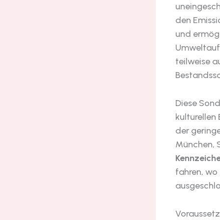
uneingesch
den Emissi
und ermögl
Umweltaufl
teilweise 
Bestandssc
Diese Sond
kulturelle
der geringe
München, S
Kennzeich
fahren, wo
ausgeschlo
Voraussetz